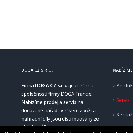
DOGA CZ S.R.O.
NABÍZÍME
Firma
DOGA CZ s.r.o.
je dceřinou
Produk
společností firmy DOGA Francie.
Servis
Nabízíme prodej a servis na
dodávané nářadí. Veškeré zboží a
Ke staž
náhradní díly jsou distribuovány ze
skladu v ČR.