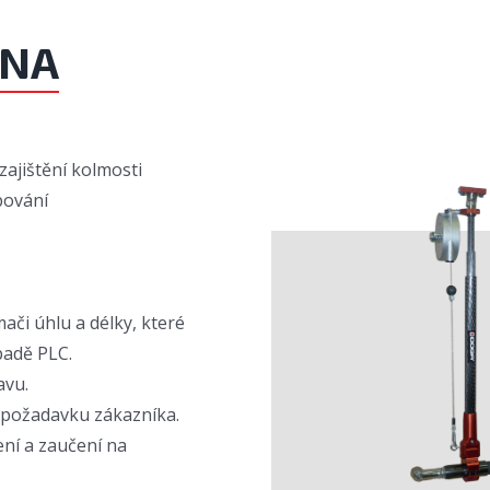
ENA
 zajištění kolmosti
bování
či úhlu a délky, které
padě PLC.
avu.
 požadavku zákazníka.
ní a zaučení na