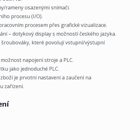
ny/rameny osazenými snímači.
ího procesu (I/O).
racovním procesem přes grafické vizualizace.
ní – dotykový display s možností českého jazyka.
šroubováky, které povolují vstupní/výstupní
 možnost napojení stroje a PLC.
tku jako jednoduché PLC.
boží je prvotní nastavení a zaučení na
 zařízení.
ení