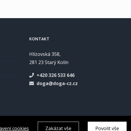
KONTAKT
Hlízovská 358,
281 23 Starý Kolín
+420 326 533 646
doga@doga-cz.cz
avení cookies
Zakázat vše
Povolit vše