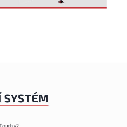
Í SYSTÉM
 Touch v2.