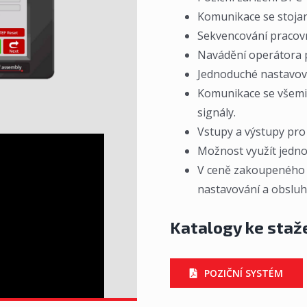
Komunikace se stoja
Sekvencování pracovn
Navádění operátora p
Jednoduché nastavová
Komunikace se všemi 
signály.
Vstupy a výstupy pro
Možnost využít jedno
V ceně zakoupeného z
nastavování a obsluhu
Katalogy ke staž
POZIČNÍ SYSTÉM